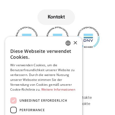
Kontakt
Kontakt
×
Diese Webseite verwendet
ENGLISH
Cookies.
LT
Wir verwenden Cookies, um die
Benutzerfreundlichkeit unserer Website zu
verbessern. Durch die weitere Nutzung
PL
unserer Webseite stimmen Sie der
Verwendung von Cookies gemäß unserer
DE
Navigation
Kontakt
Cookie-Richtlinie zu.
Weitere Informationen
Über uns
Litauische Kontakte
UNBEDINGT ERFORDERLICH
Dienstleistungen
Polnische Kontakte
PERFORMANCE
Projekte