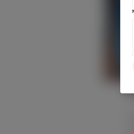
E
Wi
di
Mi