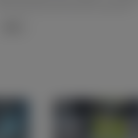
lagen. Wir verwenden bewährte Techniken, um in jeder Ph
e Genauigkeit, Konformität und Sicherheit zu gewährleisten.
Mehr
Mehr