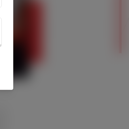
 B.
und
hen