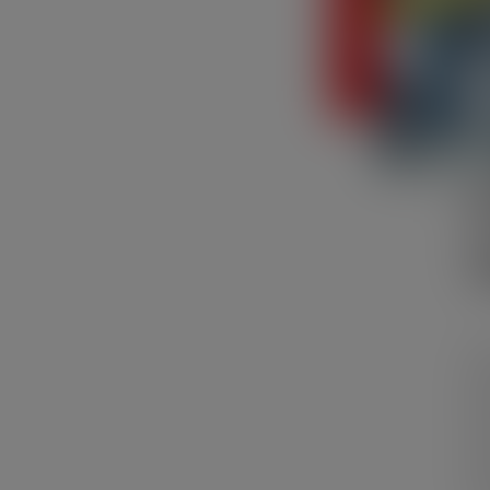
I
U
St
Ma
en
St
Pr