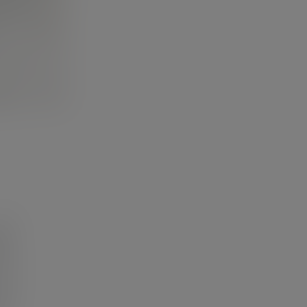
on
ten
hen
und
der
und