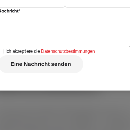
Nachricht
Ich akzeptiere die
Datenschutzbestimmungen
Eine Nachricht senden
Eine Nachricht senden
lektroinstallation
r führen komplexe Elektroinstallationsarbeiten durch, wie z.
e Verteilung von Kabeln, die Verkabelung im Nieder- 
ttelspannungsbereich und die Installation von elektrisc