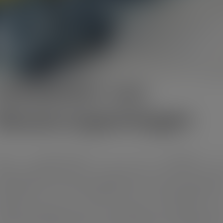
nstallation von
Steuerungsanlagen
nsere Dienstleistungen für die Installation v
euerungsanlagen sind so ausgerichtet, dass sie den neues
rktstandards, Sicherheitsanforderungen und Kundenwünsc
tsprechen. Von der Installation von Geräteschränken 
euerraumkonsolen bis hin zur Verlegung von Kabeln und 
üfung von Kabelschleifen sind wir bereit, den reibungslosen 