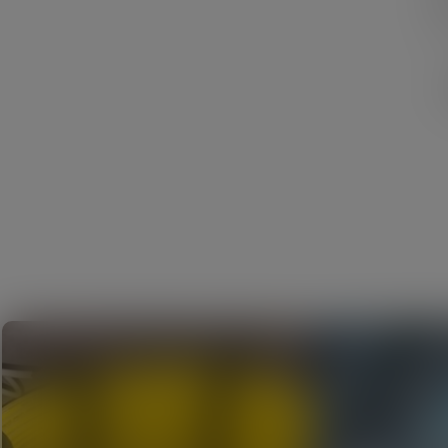
An
di