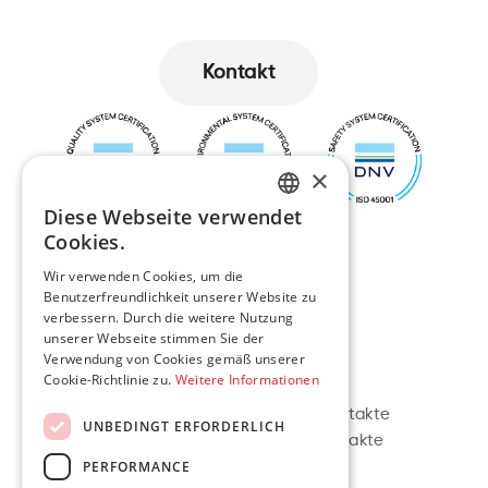
Kontakt
Kontakt
×
Diese Webseite verwendet
ENGLISH
Cookies.
LT
Wir verwenden Cookies, um die
Benutzerfreundlichkeit unserer Website zu
verbessern. Durch die weitere Nutzung
PL
unserer Webseite stimmen Sie der
Verwendung von Cookies gemäß unserer
DE
Navigation
Kontakt
Cookie-Richtlinie zu.
Weitere Informationen
Über uns
Litauische Kontakte
UNBEDINGT ERFORDERLICH
Dienstleistungen
Polnische Kontakte
PERFORMANCE
Projekte