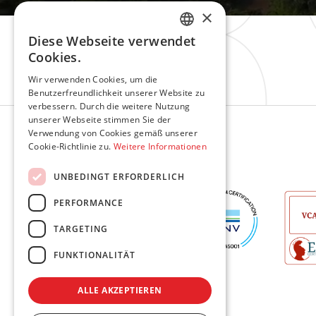
×
Diese Webseite verwendet
ENGLISH
Cookies.
LT
Wir verwenden Cookies, um die
Benutzerfreundlichkeit unserer Website zu
Schweden
verbessern. Durch die weitere Nutzung
PL
unserer Webseite stimmen Sie der
Verwendung von Cookies gemäß unserer
DE
Cookie-Richtlinie zu.
Weitere Informationen
Kontakt
Kontakt
UNBEDINGT ERFORDERLICH
PERFORMANCE
TARGETING
FUNKTIONALITÄT
ALLE AKZEPTIEREN
© 2026 BSW Engineering. Alle Rechte vorbehalten.