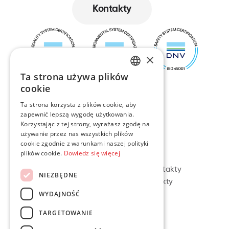
Kontakty
Kontakty
×
Ta strona używa plików
ENGLISH
cookie
LT
Ta strona korzysta z plików cookie, aby
zapewnić lepszą wygodę użytkowania.
Korzystając z tej strony, wyrażasz zgodę na
PL
używanie przez nas wszystkich plików
cookie zgodnie z warunkami naszej polityki
DE
Nawigacja
Kontakt
plików cookie.
Dowiedz się więcej
O nas
Litewskie kontakty
NIEZBĘDNE
Usługi
Polskie kontakty
WYDAJNOŚĆ
Projekty
Kariera
TARGETOWANIE
Kontakty