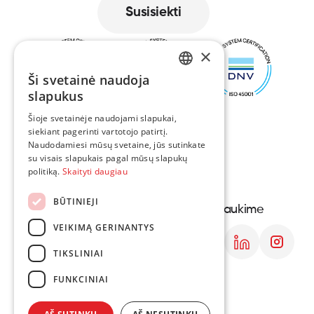
Susisiekti
Susisiekti
×
Ši svetainė naudoja
ENGLISH
slapukus
LT
Šioje svetainėje naudojami slapukai,
siekiant pagerinti vartotojo patirtį.
Naudodamiesi mūsų svetaine, jūs sutinkate
PL
su visais slapukais pagal mūsų slapukų
politiką.
Skaityti daugiau
DE
BŪTINIEJI
Navigacija
Susisiekite
Draugaukime
VEIKIMĄ GERINANTYS
Apie mus
Lietuvos kontaktai
Paslaugos
Lenkijos kontaktai
TIKSLINIAI
Projektai
FUNKCINIAI
Karjera
Kontaktai